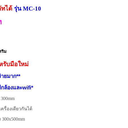
ัทได้
รุ่น MC-10
ท
สริม
รับมือใหม่
ง่ายมาก**
มีกล้องและwifi*
ง 300mm
ื่องเดียวกันได้
าง 300x500mm