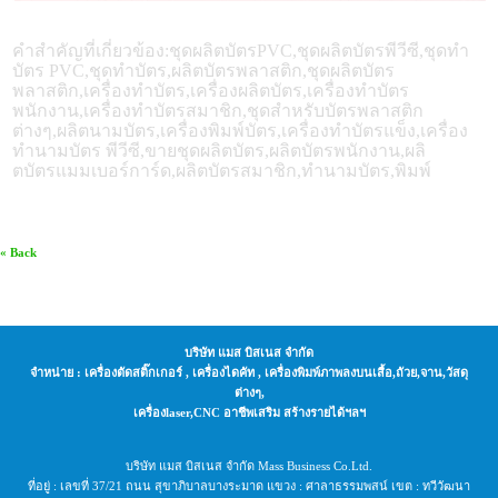
คำสำคัญที่เกี่ยวข้อง
:
ชุดผลิตบัตร
PVC
,ชุดผลิตบัตรพีวีซี,ชุดทำ
บัตร
PVC
,ชุดทำบัตร,ผลิตบัตรพลาสติก,ชุดผลิตบัตร
พลาสติก,เครื่องทำบัตร,เครื่องผลิตบัตร,เครื่องทำบัตร
พนักงาน,เครื่องทำบัตรสมาชิก,ชุดสำหรับบัตรพลาสติก
ต่างๆ,ผลิตนามบัตร,เครื่องพิมพ์บัตร,เครื่องทำบัตรแข็ง,เครื่อง
ทำนามบัตร พีวีซี,ขายชุดผลิตบัตร,ผลิตบัตรพนักงาน,ผลิ
ตบัตรแมมเบอร์การ์ด,ผลิตบัตรสมาชิก,ทำนามบัตร,พิมพ์
« Back
บริษัท แมส บิสเนส จำกัด
จำหน่าย : เครื่องตัดสติ๊กเกอร์ , เครื่องไดคัท , เครื่องพิมพ์ภาพลงบนเสื้อ,ถัวย,จาน,วัสดุ
ต่างๆ,
เครื่องlaser,CNC อาชีพเสริม สร้างรายได้ฯลฯ
บริษัท แมส บิสเนส จำกัด Mass Business Co.Ltd.
ที่อยู่ : เลขที่ 37/21 ถนน สุขาภิบาลบางระมาด แขวง : ศาลาธรรมพสน์ เขต : ทวีวัฒนา