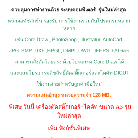
ควบคุมการทำงานด้วย ระบบคอมพิเตอร์ รุ่นใหม่ล่าสุด
หน้าจอทัชสกรีน รองรับ การใช้งานร่วมกับโปรแกรมหลาก
หลาย
เช่น CorelDraw , PhotoShop , Illustratur,
AutoCad,
JPG ,BMP ,DXF ,HPGL, DMPL,DWG,TIFF,PSD,AI ฯลฯ
สามารถสั่งตัดโดยตรง ด้วยโปรแกรม CorelDraw ได้
และแถมโปรแกรมลิขสิทธิ์ตัดสติ๊กเกอร์และไดคัท DICUT
ใช้งานง่ายสำหรับลูกค้ามือใหม่
ความแม่นยำสูง หน่วยความจำ 128 MB.
พิเศษ วันนี้ เครื่องตัดสติ๊กเกอร์+ไดคัท ขนาด A3 รุ่น
ใหม่ล่าสุด
เพิ่ม ฟังก์ชั่นพิเศษ