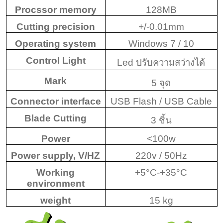
Procssor memory
128MB
Cutting precision
+/-0.01mm
Operating system
Windows 7 / 10
Control Light
Led
ปรับความสว่างได้
Mark
5
จุด
Connector interface
USB Flash / USB Cable
Blade Cutting
3 ชิ้น
Power
<100w
Power supply, V/HZ
220v / 50Hz
Working
+5°C-+35°C
environment
weight
15 kg