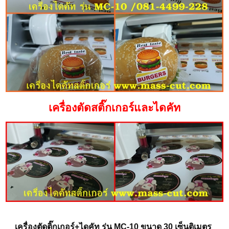
เครื่องตัดสติ๊กเกอร์และไดคัท
เครื่องตัดติ๊กเกอร์+ไดคัท รุ่น MC-10 ขนาด 30 เซ็นติเมตร