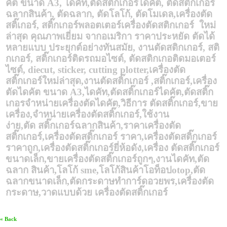
คัต
ขนาด
A3,
ไดคัท
,
ตัดสติกเกอร์ไดคัต
,
ตัดสติกเกอร์
ฉลากสินค้า
,
ตัดฉลาก
,
ตัดโลโก้
,
ตัดโมเดล
,เครื่องตัด
สติ๊เกอร์
,
สติ๊กเกอร์พลอตเตอร์เครื่องตัดสติกเกอร์
ใหม่
ล่าสุด
คุณภาพเยี่ยม
จากอเมริกา
ราคาประหยัด
ตัดได้
หลายแบบ
ประยุกต์อย่างทันสมัย
,
งานตัดสติกเกอร์
,
สติ
กเกอร์
,
สติ๊กเกอร์ติดรถมอไซต์
,
ตัดสติกเกอติดมอเตอร์
ไซต์
, diecut, sticker,
cutting plotter,
เครื่องตัด
สติ๊กเกอร์ใหม่ล่าสุด
,
งานตัดสติ๊กเกอร์
,
สติ๊กเกอร์
,
เครื่อง
ตัดไดคัต
ขนาด
A3,
ไดคัท
,
ตัดสติ๊กเกอร์ไดคัต
,
ตัดสติ๊ก
เกอรจำหน่ายเครื่องตัดไดคัต
,
วิธีการ
ตัดสติ๊กเกอร์
,
ขาย
เครื่อง
,
จำหน่ายเครื่องตัดสติ๊กเกอร์
,
ใช้งาน
ง่าย
,
ตัด
สติ๊กเกอร์ฉลากสินค้า
,
ราคาเครื่องตัด
สติ๊กเกอร์
,
เครื่องตัดสติ๊กเกอร์
ราคา
,
เครื่องตัดสติ๊กเกอร์
ราคาถูก
,
เครื่องตัดสติ๊กเกอร์ยี่ห้อดัง
,
เครื่อง
ตัดสติ๊กเกอร์
ขนาดเล็ก
,
ขายเครื่องตัดสติ๊กเกอร์ถูกๆ
,
งานไดคัท
,
ตัด
ฉลาก
สินค้า
,
โลโก้
sme,
โลโก้สินค้าโอท็อป
otop,
ตัด
ฉลากขนาดเล็ก
,
ตัดกระดาษทำการ์ดอวยพร
,
เครื่องตัด
กระดาษ
,
วาดแบบด้วย
เครื่องตัดสติ๊กเกอร์
« Back